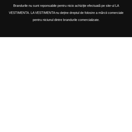
Brandurile nu sunt reponsabile pentru nicio achiziție efectuată pe site-ul LA
VESTIMENTA. LA VESTIMENTA nu deține dreptul de folosire a mărcii comerciale
pentru niciunul dintre brandurile comercializate.