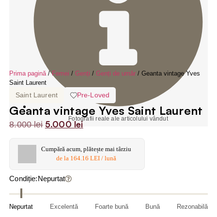
Prima pagină
/
Femei
/
Genți
/
Genți de umăr
/ Geanta vintage Yves
Saint Laurent
Saint Laurent
Pre-Loved
Geanta vintage Yves Saint Laurent
Fotografii reale ale articolului vândut
5.000
lei
8.000
lei
Cumpără acum, plătește mai târziu
de la 164.16 LEI / lună
Nepurtat
Condiție:
Nepurtat
Excelentă
Foarte bună
Bună
Rezonabilă