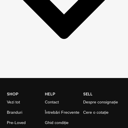
SHOP
HELP
SELL
Vezi tot
Contact
Despre consignație
Branduri
Întrebări Frecvente
Cere o cotație
Pre-Loved
Ghid condiție