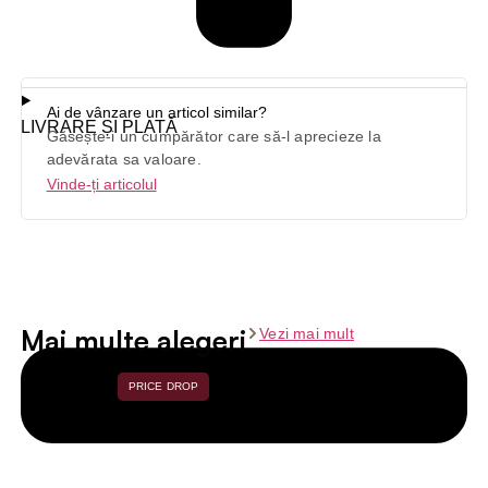
Ai de vânzare un articol similar?
LIVRARE ȘI PLATĂ
Găsește-i un cumpărător care să-l aprecieze la
adevărata sa valoare.
Vinde-ți articolul
Mai multe alegeri
Vezi mai mult
PRICE DROP