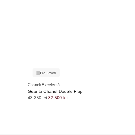
Pre-Loved
Chanel
•
Excelentă
Geanta Chanel Double Flap
43.350
lei
32.500
lei